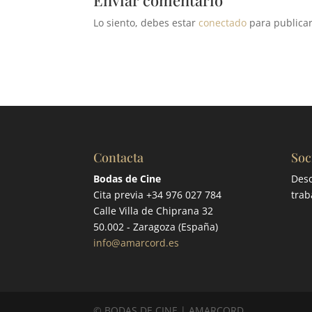
Enviar comentario
Lo siento, debes estar
conectado
para publicar
Contacta
Soc
Bodas de Cine
Desc
Cita previa +34 976 027 784
trab
Calle Villa de Chiprana 32
50.002 - Zaragoza (España)
info@amarcord.es
© BODAS DE CINE | AMARCORD