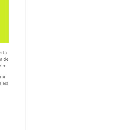
a tu
ia de
rlo.
trar
ales!