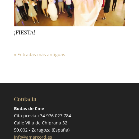
¡FIESTA!
« Entradas más antiguas
Contacta
Bodas de Cine
Cita previa +34 976 027 784
Calle Villa de Chiprana 32
50.002 - Zaragoza (España)
info@amarcord.es