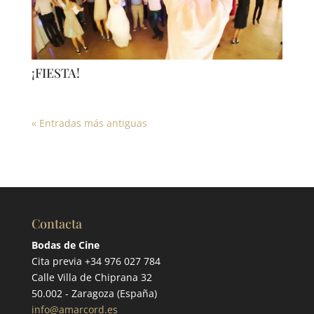
¡FIESTA!
« Entradas más antiguas
Contacta
Bodas de Cine
Cita previa +34 976 027 784
Calle Villa de Chiprana 32
50.002 - Zaragoza (España)
info@amarcord.es