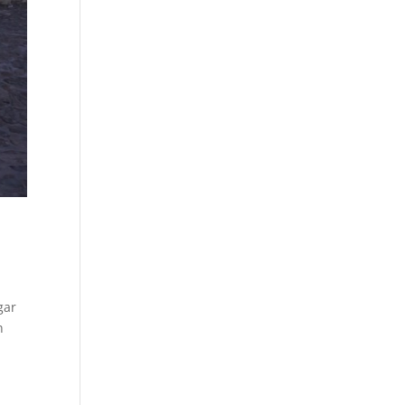
gar
n